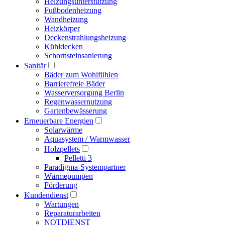
Heizungsunterstützung
Fußbodenheizung
Wandheizung
Heizkörper
Deckenstrahlungsheizung
Kühldecken
Schornsteinsanierung
Sanitär
Bäder zum Wohlfühlen
Barrierefreie Bäder
Wasserversorgung Berlin
Regenwassernutzung
Gartenbewässerung
Erneuerbare Energien
Solarwärme
Aquasystem / Warmwasser
Holzpellets
Pelletti 3
Paradigma-Systempartner
Wärmepumpen
Förderung
Kundendienst
Wartungen
Reparaturarbeiten
NOTDIENST