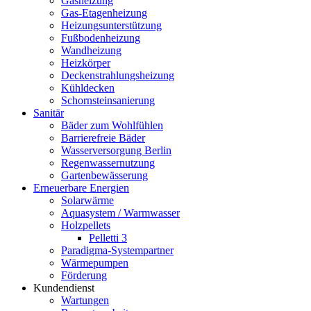
Gasheizung
Gas-Etagenheizung
Heizungsunterstützung
Fußbodenheizung
Wandheizung
Heizkörper
Deckenstrahlungsheizung
Kühldecken
Schornsteinsanierung
Sanitär
Bäder zum Wohlfühlen
Barrierefreie Bäder
Wasserversorgung Berlin
Regenwassernutzung
Gartenbewässerung
Erneuerbare Energien
Solarwärme
Aquasystem / Warmwasser
Holzpellets
Pelletti 3
Paradigma-Systempartner
Wärmepumpen
Förderung
Kundendienst
Wartungen