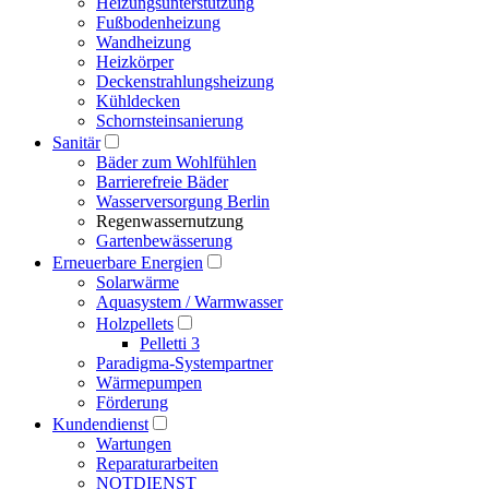
Heizungsunterstützung
Fußbodenheizung
Wandheizung
Heizkörper
Deckenstrahlungsheizung
Kühldecken
Schornsteinsanierung
Sanitär
Bäder zum Wohlfühlen
Barrierefreie Bäder
Wasserversorgung Berlin
Regenwassernutzung
Gartenbewässerung
Erneuerbare Energien
Solarwärme
Aquasystem / Warmwasser
Holzpellets
Pelletti 3
Paradigma-Systempartner
Wärmepumpen
Förderung
Kundendienst
Wartungen
Reparaturarbeiten
NOTDIENST